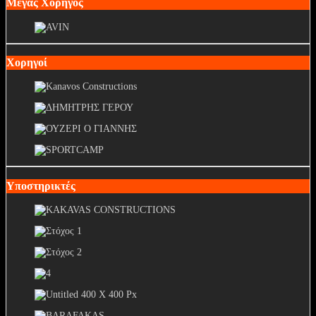
Μέγας Χορηγός
Χορηγοί
Υποστηρικτές