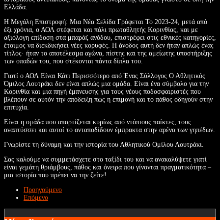
Ελλάδα.
Η Μεγάλη Επιστροφή: Μια Νέα Σελίδα Γράφεται Το 2023-24, μετά από
έξι χρόνια, ο ΑΟΛ στέφεται και πάλι πρωταθλητής Κορινθίας, και με
αξιόλογη επίδοση στα μπαράζ ανόδου, επιστρέφει στις εθνικές κατηγορίες,
έτοιμος να διεκδικήσει νέες κορυφές. Η άνοδος αυτή δεν ήταν απλώς ένας
τίτλος· ήταν το αποτέλεσμα αγώνα, πίστης και της αμείωτης υποστήριξης
των οπαδών του, που στέκονται πάντα δίπλα του.
Γιατί ο ΑΟΛ Είναι Κάτι Περισσότερο από Ένας Σύλλογος Ο Αθλητικός
Όμιλος Λουτράκι δεν είναι απλώς μια ομάδα. Είναι ένα σύμβολο για την
Κορινθία και μια πηγή έμπνευσης για τους νέους ποδοσφαιριστές που
βλέπουν σε αυτόν την απόδειξη πως η επιμονή και το πάθος οδηγούν στην
επιτυχία.
Είναι η ομάδα που απαρτίζεται κυρίως από ντόπιους παίκτες, τους
αναπτύσσει και αυτοί το ανταποδίδουν έμπρακτα στην αρένα των γηπέδων.
Γνωρίστε τη δύναμη και την ιστορία του Αθλητικού Ομίλου Λουτράκι.
Σας καλούμε να συμμετάσχετε στο ταξίδι του και να ανακαλύψετε γιατί
είναι γεμάτη θριάμβους, πάθος και όνειρα που γίνονται πραγματικότητα –
μια ιστορία που πρέπει να την ζείτε!
Προηγούμενο
Επόμενο