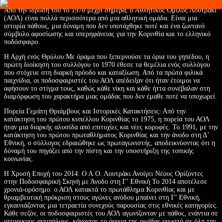
Από την ίδρυσή του το 1970 μέχρι σήμερα, ο Αθλητικός Όμιλος Λουτράκι
(ΑΟΛ) είναι πολλά περισσότερα από μια αθλητική ομάδα. Είναι μια
ιστορία πάθους, μια δύναμη που δεν υποτάχθηκε ποτέ και ένα ζωντανό
σύμβολο αφοσίωσης και υπερηφάνειας για την Κορινθία και το ελληνικό
ποδόσφαιρο.
Η Αρχή ενός Θρύλου:Με όραμα που ξεπερνούσε τα όρια του γηπέδου, η
πρώτη διοίκηση του συλλόγου το 1970 έθεσε τα θεμέλια ενός συλλόγου
που στόχευε στη διαρκή πρόοδο και καταξίωση. Από τα πρώτα φιλικά
παιχνίδια, οι ποδοσφαιριστές του ΑΟΛ απέδειξαν ότι ήταν έτοιμοι να
αφήσουν το στίγμα τους, καθώς κάθε νίκη και κάθε ήττα συνέβαλαν στη
διαμόρφωση του χαρακτήρα μιας ομάδας που δεν έμαθε ποτέ να υποχωρεί.
Πορεία Γεμάτη Θριάμβους και Ιστορικές Κατακτήσεις: Από την
κατάκτηση του πρώτου κυπέλλου Κορινθίας το 1975, η πορεία του ΑΟΛ
ήταν μια διαρκής αλυσίδα από επιτυχίες και νέες κορυφές. Το 1991, με την
κατάκτηση του πρώτου πρωταθλήματος Κορινθίας και την άνοδο στη Δ’
Εθνική, ο σύλλογος εδραιώθηκε ως πρωταγωνιστής, αποδεικνύοντας ότι η
δύναμή του πηγάζει από την πίστη και την υποστήριξη της τοπικής
κοινωνίας.
Η Χρυσή Εποχή του 2014: Ο Α.Ο. Λουτράκι Ανοίγει Νέους Ορίζοντες
στην Ποδοσφαιρική Σκηνή με Άνοδο στη Γ’ Εθνική Το 2014 αποτέλεσε
χρονιά-ορόσημο: ο ΑΟΛ κατακτά το πρωτάθλημα Κορινθίας και με
θριαμβευτική πρόκριση στους αγώνες ανόδου μπαίνει στη Γ’ Εθνική,
εγκαινιάζοντας μια τετραετία συνεχούς παρουσίας στις εθνικές κατηγορίες.
Κάθε σεζόν, οι ποδοσφαιριστές του ΑΟΛ αγωνίζονταν με πάθος, ενάντια σε
ιστορικούς αντιπάλους, κάνοντας το όνομα της ομάδας γνωστό σε όλη την